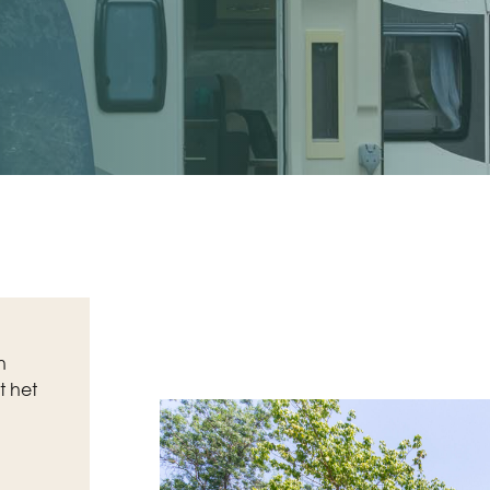
n
t het