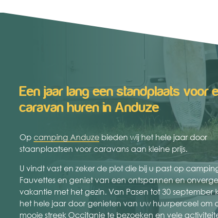
Een jaar lang een standplaats voor 
caravan huren in Anduze
Op
camping Anduze
bieden wij het hele jaar door
staanplaatsen voor caravans aan kleine prijs.
U vindt vast en zeker de plot die bij u past op campin
Fauvettes en geniet van een ontspannen en onverget
vakantie met het gezin. Van Pasen tot 30 september 
het hele jaar door genieten van uw huurperceel om 
mooie streek Occitanie te bezoeken en vele activitei