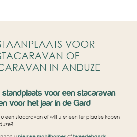
STAANPLAATS VOOR
STACARAVAN OF
CARAVAN IN ANDUZE
 standplaats voor een stacaravan
en voor het jaar in de Gard
 u een stacaravan of wilt u er een ter plaatse kopen
nduze?
unnen u
nieuwe mobilhomes
of
tweedehands