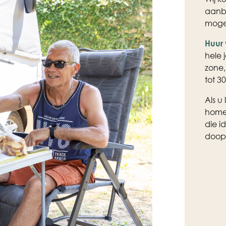
aanbi
moge
Huur 
hele 
zone,
tot 3
Als u
home 
die i
doopf