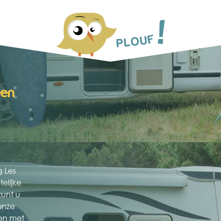
een
g Les
elijke
kunt u
onze
ten met