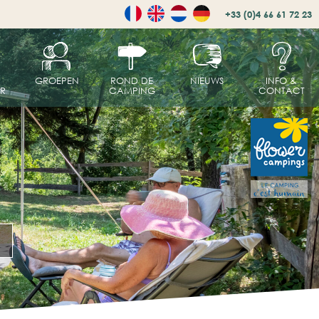
+33 (0)4 66 61 72 23
GROEPEN
ROND DE
NIEUWS
INFO &
R
CAMPING
CONTACT