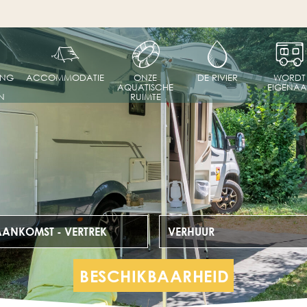
ING
ACCOMMODATIE
ONZE
DE RIVIER
WORDT
AQUATISCHE
EIGENAA
N
RUIMTE
AANKOMST - VERTREK