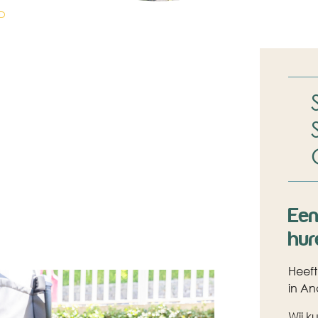
D
Een
hur
Heeft
in A
Wij k