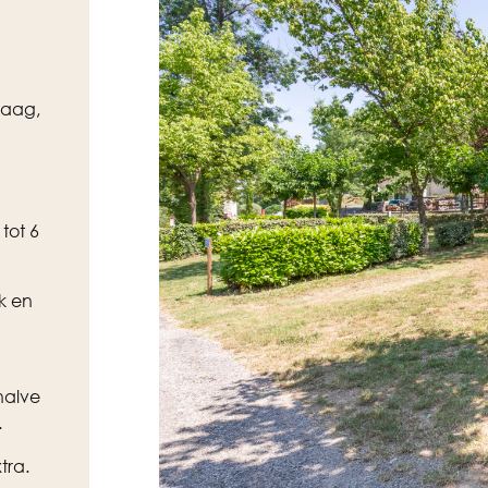
vraag,
tot 6
k en
halve
.
tra.