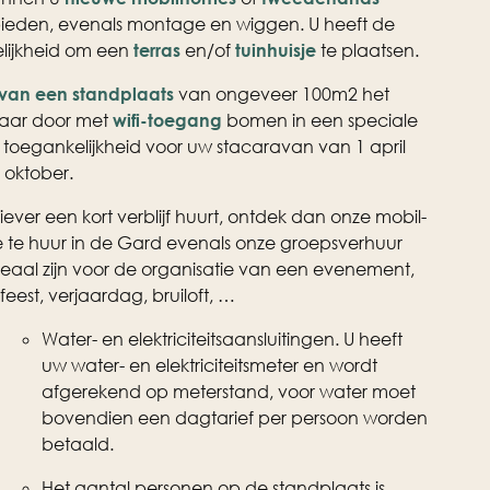
eden, evenals montage en wiggen. U heeft de
lijkheid om een
terras
en/of
tuinhuisje
te plaatsen.
van een standplaats
van ongeveer 100m2 het
jaar door met
wifi-toegang
bomen in een speciale
 toegankelijkheid voor uw stacaravan van 1 april
0 oktober.
 liever een kort verblijf huurt, ontdek dan onze mobil-
te huur in de Gard evenals onze groepsverhuur
deaal zijn voor de organisatie van een evenement,
eest, verjaardag, bruiloft, …
Water- en elektriciteitsaansluitingen. U heeft
uw water- en elektriciteitsmeter en wordt
afgerekend op meterstand, voor water moet
bovendien een dagtarief per persoon worden
betaald.
Het aantal personen op de standplaats is