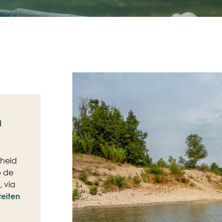
n
kheid
p de
, via
teiten