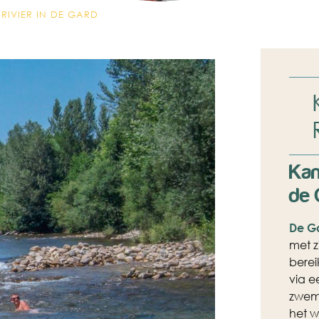
RIVIER IN DE GARD
Kam
de 
De G
met z
bere
via e
zwem
het w