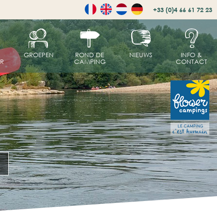
+33 (0)4 66 61 72 23
GROEPEN
ROND DE
NIEUWS
INFO &
R
CAMPING
CONTACT