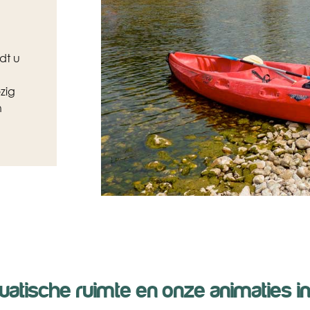
dt u
zig
n
atische ruimte en onze animaties 