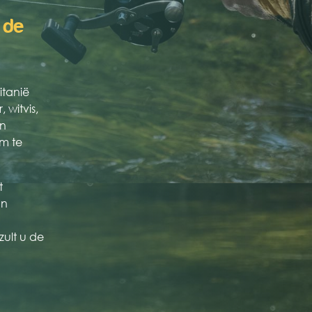
 de
itanië
 witvis,
in
om te
t
En
ult u de