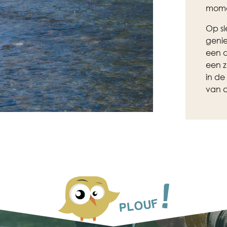
momen
Op sl
geni
een d
een z
in de
van d