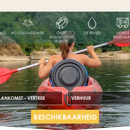
ING
ACCOMMODATIE
ONZE
DE RIVIER
WORDT
AQUATISCHE
EIGENAA
N
RUIMTE
AANKOMST - VERTREK