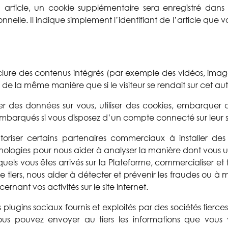
 article, un cookie supplémentaire sera enregistré dans
e. Il indique simplement l’identifiant de l’article que vo
nclure des contenus intégrés (par exemple des vidéos, imag
de la même manière que si le visiteur se rendait sur cet autr
r des données sur vous, utiliser des cookies, embarquer des 
mbarqués si vous disposez d’un compte connecté sur leur s
riser certains partenaires commerciaux à installer des 
nologies pour nous aider à analyser la manière dont vous ut
esquels vous êtes arrivés sur la Plateforme, commercialiser et
b de tiers, nous aider à détecter et prévenir les fraudes ou à
rnant vos activités sur le site internet.
es plugins sociaux fournis et exploités par des sociétés tierc
s pouvez envoyer au tiers les informations que vous v