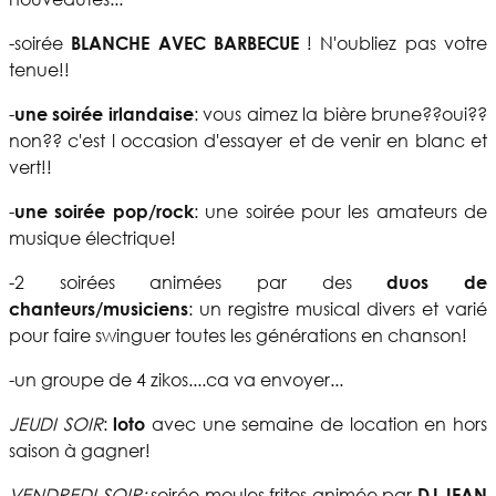
-soirée
BLANCHE AVEC BARBECUE
! N'oubliez pas votre
tenue!!
-
une soirée irlandaise
: vous aimez la bière brune??oui??
non?? c'est l occasion d'essayer et de venir en blanc et
vert!!
-
une soirée pop/rock
: une soirée pour les amateurs de
musique électrique!
-2 soirées animées par des
duos de
chanteurs/musiciens
: un registre musical divers et varié
pour faire swinguer toutes les générations en chanson!
-un groupe de 4 zikos....ca va envoyer...
JEUDI SOIR
:
loto
avec une semaine de location en hors
saison à gagner!
VENDREDI SOIR:
soirée moules frites animée par
DJ JEAN