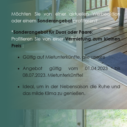
Möchten Sie von einer aktuellen Werbeaktion
oder einem
Sonderangebot
profitieren?
*
Sonderangebot für Duos oder Paare:
Profitieren Sie von einer
Vermietung zum kleinen
Preis
:
Gültig auf Mietunterkünfte, alle unsere
Angebot gültig vom 01.04.2023 bis
08.07.2023. Mietunterkünfte!
Ideal, um in der Nebensaison die Ruhe und
das milde Klima zu genießen.